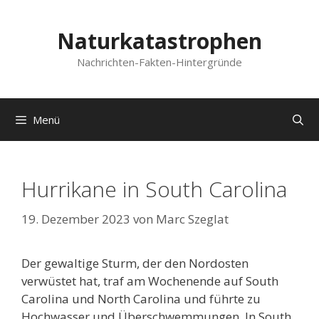
Zum
Inhalt
Naturkatastrophen
springen
Nachrichten-Fakten-Hintergründe
Menü
Hurrikane in South Carolina
19. Dezember 2023
von
Marc Szeglat
Der gewaltige Sturm, der den Nordosten
verwüstet hat, traf am Wochenende auf South
Carolina und North Carolina und führte zu
Hochwasser und Überschwemmungen. In South