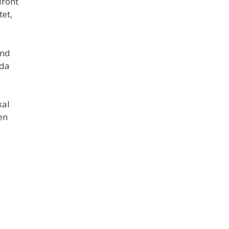
droht
et,
und
 da
kal
en