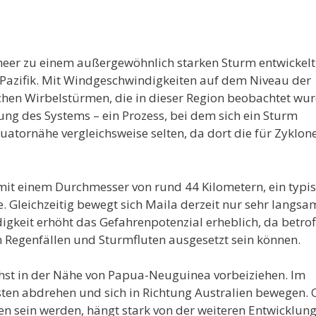
meer zu einem außergewöhnlich starken Sturm entwickel
n Pazifik. Mit Windgeschwindigkeiten auf dem Niveau der
schen Wirbelstürmen, die in dieser Region beobachtet wu
ung des Systems – ein Prozess, bei dem sich ein Sturm
Äquatornähe vergleichsweise selten, da dort die für Zyklon
 mit einem Durchmesser von rund 44 Kilometern, ein typi
. Gleichzeitig bewegt sich Maila derzeit nur sehr langs
igkeit erhöht das Gefahrenpotenzial erheblich, da betro
n Regenfällen und Sturmfluten ausgesetzt sein können.
st in der Nähe von Papua-Neuguinea vorbeiziehen. Im
ten abdrehen und sich in Richtung Australien bewegen.
n sein werden, hängt stark von der weiteren Entwicklung