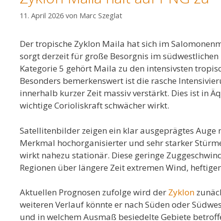
11. April 2026
von
Marc Szeglat
Der tropische Zyklon Maila hat sich im Salomonen
sorgt derzeit für große Besorgnis im südwestliche
Kategorie 5 gehört Maila zu den intensivsten tropi
Besonders bemerkenswert ist die rasche Intensivier
innerhalb kurzer Zeit massiv verstärkt. Dies ist in 
wichtige Corioliskraft schwächer wirkt.
Satellitenbilder zeigen ein klar ausgeprägtes Auge
Merkmal hochorganisierter und sehr starker Stürme
wirkt nahezu stationär. Diese geringe Zuggeschwind
Regionen über längere Zeit extremen Wind, heftige
Aktuellen Prognosen zufolge wird der
Zyklon
zunäch
weiteren Verlauf könnte er nach Süden oder Südwes
und in welchem Ausmaß besiedelte Gebiete betroffe