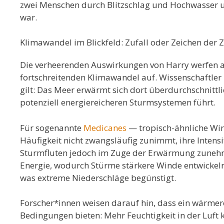
zwei Menschen durch Blitzschlag und Hochwasser 
war.
Klimawandel im Blickfeld: Zufall oder Zeichen der Z
Die verheerenden Auswirkungen von Harry werfe
fortschreitenden Klimawandel auf. Wissenschaftle
gilt: Das Meer erwärmt sich dort überdurchschnittl
potenziell energiereicheren Sturmsystemen führt.
Für sogenannte
Medicanes
— tropisch-ähnliche Wir
Häufigkeit nicht zwangsläufig zunimmt, ihre Intens
Sturmfluten jedoch im Zuge der Erwärmung zunehm
Energie, wodurch Stürme stärkere Winde entwick
was extreme Niederschläge begünstigt.
Forscher*innen weisen darauf hin, dass ein wärmere
Bedingungen bieten: Mehr Feuchtigkeit in der Luft k