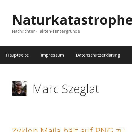
Zum
Inhalt
Naturkatastroph
springen
Nachrichten-Fakten-Hintergründe
Hauptseite
Impressum
Datenschutzerklärung
Marc Szeglat
Zyklon Maila hält auf PNG zu