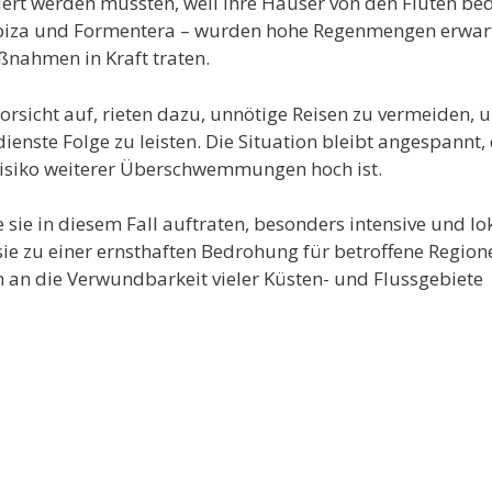
ert werden mussten, weil ihre Häuser von den Fluten be
Ibiza und Formentera – wurden hohe Regenmengen erwart
nahmen in Kraft traten.
orsicht auf, rieten dazu, unnötige Reisen zu vermeiden, 
enste Folge zu leisten. Die Situation bleibt angespannt,
Risiko weiterer Überschwemmungen hoch ist.
e sie in diesem Fall auftraten, besonders intensive und lo
ie zu einer ernsthaften Bedrohung für betroffene Region
h an die Verwundbarkeit vieler Küsten- und Flussgebiete