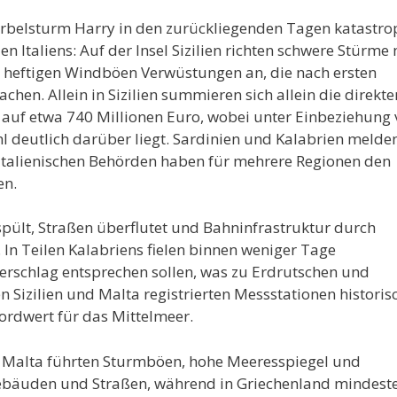
rbelsturm Harry in den zurückliegenden Tagen katastro
n Italiens: Auf der Insel Sizilien richten schwere Stürme 
d heftigen Windböen Verwüstungen an, die nach ersten
en. Allein in Sizilien summieren sich allein die direkte
auf etwa 740 Millionen Euro, wobei unter Einbeziehung
 deutlich darüber liegt. Sardinien und Kalabrien melde
 italienischen Behörden haben für mehrere Regionen den
en.
t, Straßen überflutet und Bahninfrastruktur durch
 Teilen Kalabriens fielen binnen weniger Tage
erschlag entsprechen sollen, was zu Erdrutschen und
izilien und Malta registrierten Messstationen historis
ordwert für das Mittelmeer.
el Malta führten Sturmböen, hohe Meeresspiegel und
äuden und Straßen, während in Griechenland mindest