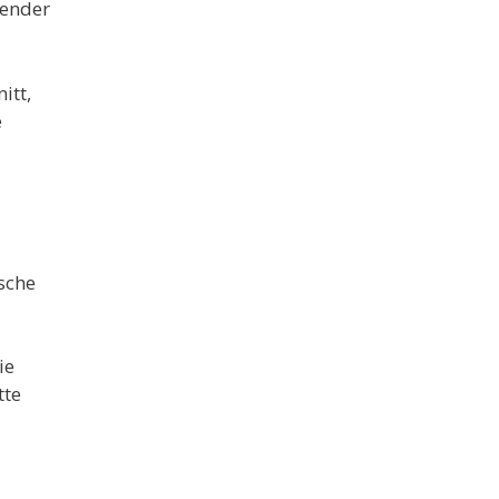
render
itt,
e
sche
ie
tte