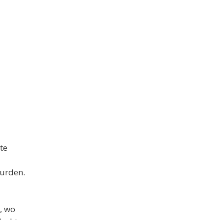
te
wurden.
, wo