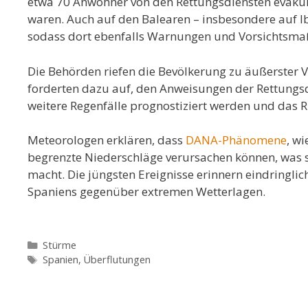
etwa 70 Anwohner von den Rettungsdiensten evakui
waren. Auch auf den Balearen – insbesondere auf 
sodass dort ebenfalls Warnungen und Vorsichtsmaß
Die Behörden riefen die Bevölkerung zu äußerster V
forderten dazu auf, den Anweisungen der Rettungsdi
weitere Regenfälle prognostiziert werden und das 
Meteorologen erklären, dass
DANA-Phänomene
, wi
begrenzte Niederschläge verursachen können, was s
macht. Die jüngsten Ereignisse erinnern eindringlic
Spaniens gegenüber extremen Wetterlagen.
Kategorien
Stürme
Schlagwörter
Spanien
,
Überflutungen