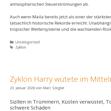
atmosphärischen Steuerströmungen ab.
Auch wenn Maila bereits jetzt als einer der stärks
tatsächlich historische Rekorde erreicht. Unabhän
tropischer Wettersysteme und die wachsenden Risike
Kategorien
Uncategorized
Schlagwörter
Zyklon
Zyklon Harry wütete im Mitt
23. Januar 2026
von
Marc Szeglat
Sizilien in Trümmern, Küsten verwüstet, To
schwere Schäden