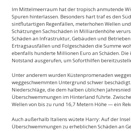
Im Mittelmeerraum hat der tropisch anmutende Wi
Spuren hinterlassen. Besonders hart traf es den Süde
sintflutartigen Regenfällen, meterhohen Wellen un
Schätzungen Sachschäden in Milliardenhöhe verursach
Schäden an Infrastruktur, Gebäuden und Betrieben 
Ertragsausfällen und Folgeschäden die Summe wohl
ebenfalls hunderte Millionen Euro an Schäden. Die
Notstand ausgerufen, um Soforthilfen bereitzustell
Unter anderem wurden Küstenpromenaden weggespül
weggeschwemmten Untergrund schwer beschädigt. In
Niederschläge, die dem halben üblichen Jahresnied
Überschwemmungen im Hinterland führte. Zwischen S
Wellen von bis zu rund 16,7 Metern Höhe — ein Rek
Auch außerhalb Italiens wütete Harry: Auf der Ins
Überschwemmungen zu erheblichen Schäden an Geb