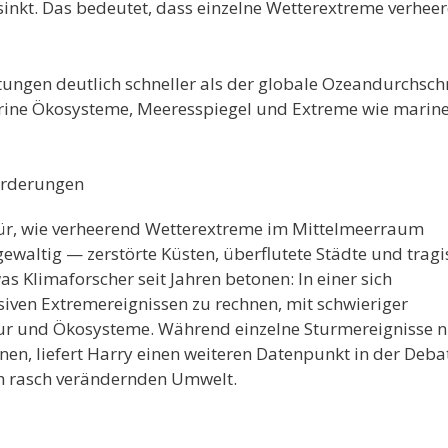
 sinkt. Das bedeutet, dass einzelne Wetterextreme verhee
ngen deutlich schneller als der globale Ozeandurchschn
arine Ökosysteme, Meeresspiegel und Extreme wie marin
orderungen
afür, wie verheerend Wetterextreme im Mittelmeerraum
ewaltig — zerstörte Küsten, überflutete Städte und tragi
as Klimaforscher seit Jahren betonen: In einer sich
iven Extremereignissen zu rechnen, mit schwieriger
ktur und Ökosysteme. Während einzelne Sturmereignisse n
n, liefert Harry einen weiteren Datenpunkt in der Deba
ch rasch verändernden Umwelt.