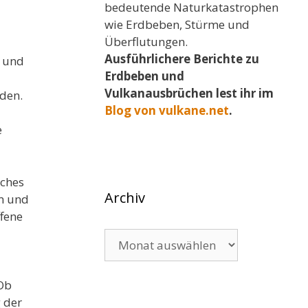
bedeutende Naturkatastrophen
wie Erdbeben, Stürme und
Überflutungen.
Ausführlichere Berichte zu
t und
Erdbeben und
Vulkanausbrüchen lest ihr im
rden.
Blog von vulkane.net
.
e
sches
Archiv
am und
ffene
Archiv
 Ob
 der