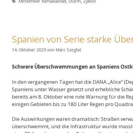
Schlagwörter
Mittelmeer Klimawandel
,
Sturm
,
Zyklon
Spanien von Serie starke Übe
14. Oktober 2025
von
Marc Szeglat
Schwere Überschwemmungen an Spaniens Ostkü
In den vergangenen Tagen hat die DANA „Alice“ (Depr
Spaniens unter Wasser gesetzt und erhebliche Sch
bereits am 8. Oktober eine rote Warnung für die 
einigen Gebieten bis zu 180 Liter Regen pro Quadr
Die Auswirkungen waren dramatisch: Straßen verwan
überschwemmt, und die Infrastruktur wurde massiv