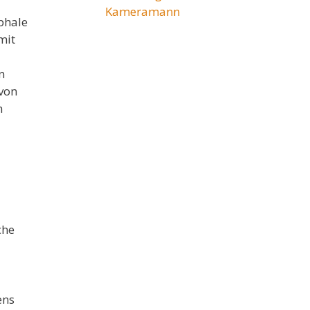
Kameramann
phale
mit
n
 von
n
che
ens