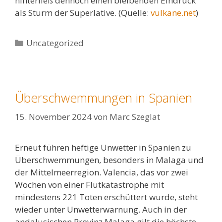
hinterließ dennoch einen bleibenden Eindruck
als Sturm der Superlative. (Quelle:
vulkane.net
)
Kategorien
Uncategorized
Überschwemmungen in Spanien
15. November 2024
von
Marc Szeglat
Erneut führen heftige Unwetter in Spanien zu
Überschwemmungen, besonders in Malaga und
der Mittelmeerregion. Valencia, das vor zwei
Wochen von einer Flutkatastrophe mit
mindestens 221 Toten erschüttert wurde, steht
wieder unter Unwetterwarnung. Auch in der
andalusischen Provinz Malaga gilt die höchste