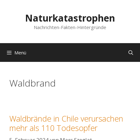
Zum
Inhalt
Naturkatastrophen
springen
Nachrichten-Fakten-Hintergründe
Menü
Waldbrand
Waldbrände in Chile verursachen
mehr als 110 Todesopfer
5. Februar 2024
von
Marc Szeglat