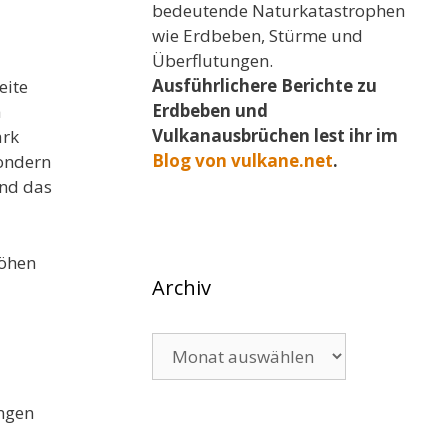
bedeutende Naturkatastrophen
wie Erdbeben, Stürme und
Überflutungen.
Ausführlichere Berichte zu
eite
Erdbeben und
a
Vulkanausbrüchen lest ihr im
ark
Blog von vulkane.net
.
sondern
und das
höhen
Archiv
Archiv
ungen