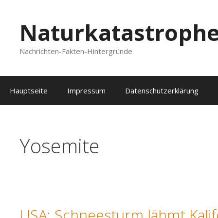
Zum
Inhalt
Naturkatastroph
springen
Nachrichten-Fakten-Hintergründe
Hauptseite
Impressum
Datenschutzerklärung
Yosemite
USA: Schneesturm lähmt Kalif