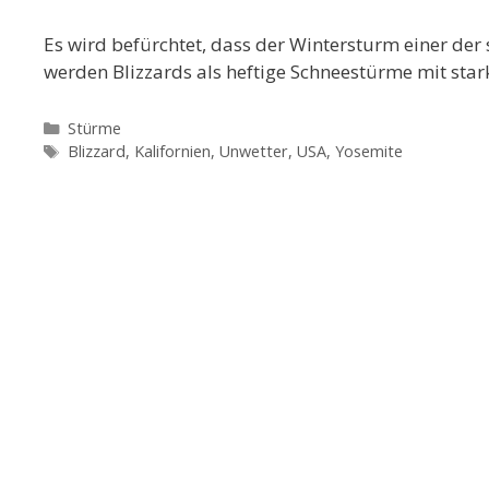
Es wird befürchtet, dass der Wintersturm einer der 
werden Blizzards als heftige Schneestürme mit st
Kategorien
Stürme
Schlagwörter
Blizzard
,
Kalifornien
,
Unwetter
,
USA
,
Yosemite