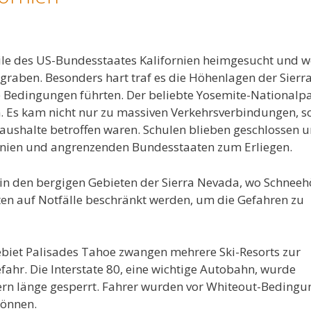
ile des US-Bundesstaates Kalifornien heimgesucht und w
graben. Besonders hart traf es die Höhenlagen der Sierr
 Bedingungen führten. Der beliebte Yosemite-Nationalp
. Es kam nicht nur zu massiven Verkehrsverbindungen, 
ushalte betroffen waren. Schulen blieben geschlossen 
fornien und angrenzenden Bundesstaaten zum Erliegen.
 in den bergigen Gebieten der Sierra Nevada, wo Schnee
lten auf Notfälle beschränkt werden, um die Gefahren zu
ebiet Palisades Tahoe zwangen mehrere Ski-Resorts zur
ahr. Die Interstate 80, eine wichtige Autobahn, wurde
ern länge gesperrt. Fahrer wurden vor Whiteout-Beding
können.